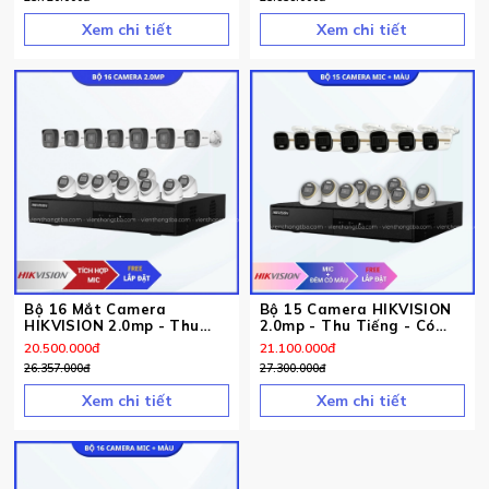
Xem chi tiết
Xem chi tiết
Bộ 16 Mắt Camera
Bộ 15 Camera HIKVISION
HIKVISION 2.0mp - Thu
2.0mp - Thu Tiếng - Có
Tiếng
Màu Ban Đêm
20.500.000
đ
21.100.000
đ
26.357.000
đ
27.300.000
đ
Xem chi tiết
Xem chi tiết