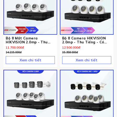
Bộ 8 Mắt Camera
Bộ 8 Camera HIKVISION
HIKVISION 2.0mp - Thu
2.0mp - Thu Tiếng - Có
Tiếng
Màu Ban Đêm
11.700.000
đ
12.500.000
đ
14.215.000
đ
15.358.000
đ
Xem chi tiết
Xem chi tiết