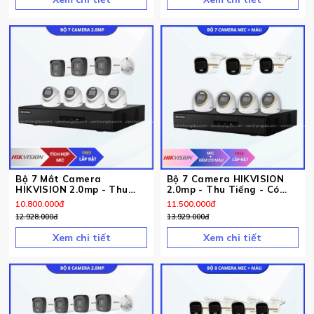
Bộ 7 Mắt Camera
Bộ 7 Camera HIKVISION
HIKVISION 2.0mp - Thu
2.0mp - Thu Tiếng - Có
Tiếng
Màu Ban Đêm
10.800.000
đ
11.500.000
đ
12.928.000
đ
13.929.000
đ
Xem chi tiết
Xem chi tiết