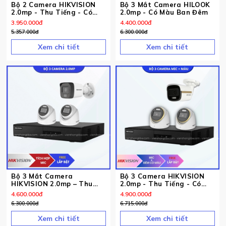
Bộ 2 Camera HIKVISION
Bộ 3 Mắt Camera HILOOK
2.0mp - Thu Tiếng - Có
2.0mp - Có Màu Ban Đêm
Màu ban đêm
3.950.000
đ
4.400.000
đ
5.357.000
đ
6.300.000
đ
Xem chi tiết
Xem chi tiết
Bộ 3 Mắt Camera
Bộ 3 Camera HIKVISION
HIKVISION 2.0mp – Thu
2.0mp - Thu Tiếng - Có
Tiếng
Màu Ban Đêm
4.600.000
đ
4.900.000
đ
6.300.000
đ
6.715.000
đ
Xem chi tiết
Xem chi tiết