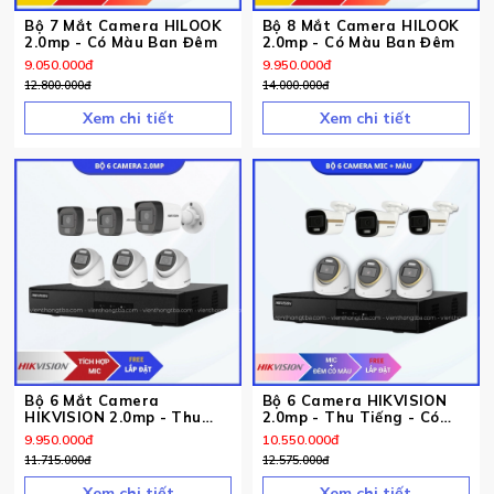
Bộ 7 Mắt Camera HILOOK
Bộ 8 Mắt Camera HILOOK
2.0mp - Có Màu Ban Đêm
2.0mp - Có Màu Ban Đêm
9.050.000
đ
9.950.000
đ
12.800.000
đ
14.000.000
đ
Xem chi tiết
Xem chi tiết
Bộ 6 Mắt Camera
Bộ 6 Camera HIKVISION
HIKVISION 2.0mp - Thu
2.0mp - Thu Tiếng - Có
Tiếng
Màu Ban Đêm
9.950.000
đ
10.550.000
đ
11.715.000
đ
12.575.000
đ
Xem chi tiết
Xem chi tiết