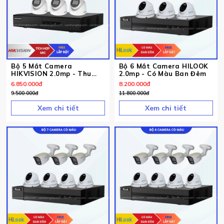
Bộ 5 Mắt Camera
Bộ 6 Mắt Camera HILOOK
HIKVISION 2.0mp - Thu
2.0mp - Có Màu Ban Đêm
Tiếng
6.850.000
đ
8.200.000
đ
9.500.000
đ
11.800.000
đ
Xem chi tiết
Xem chi tiết