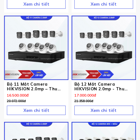
Xem chi tiết
Xem chi tiết
Bộ 11 Mắt Camera
Bộ 12 Mắt Camera
HIKVISION 2.0mp – Thu
HIKVISION 2.0mp - Thu
Tiếng
Tiếng
16.500.000
đ
17.000.000
đ
20.072.000
đ
21.358.000
đ
Xem chi tiết
Xem chi tiết