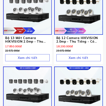
Bộ 13 Mắt Camera
Bộ 12 Camera HIKVISION
HIKVISION 2.0mp - Thu
2.0mp - Thu Tiếng - Có
Tiếng
Màu Ban Đêm
17.850.000
đ
18.200.000
đ
22.572.000
đ
23.072.000
đ
Xem chi tiết
Xem chi tiết