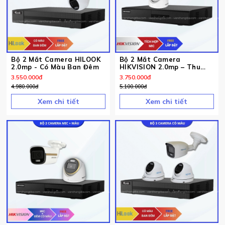
Bộ 2 Mắt Camera HILOOK
Bộ 2 Mắt Camera
2.0mp - Có Màu Ban Đêm
HIKVISION 2.0mp – Thu
Tiếng
3.550.000
đ
3.750.000
đ
4.980.000
đ
5.100.000
đ
Xem chi tiết
Xem chi tiết