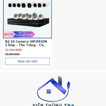
Bộ 16 Camera HIKVISION
2.0mp - Thu Tiếng - Có
Màu Ban Đêm
22.100.000
đ
29.000.000
đ
Xem chi tiết