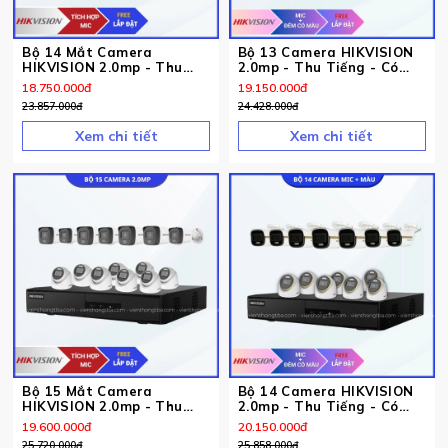
Bộ 14 Mắt Camera
Bộ 13 Camera HIKVISION
HIKVISION 2.0mp - Thu
2.0mp - Thu Tiếng - Có
Tiếng
Màu Ban Đêm
18.750.000
đ
19.150.000
đ
23.857.000
đ
24.428.000
đ
Xem chi tiết
Xem chi tiết
Bộ 15 Mắt Camera
Bộ 14 Camera HIKVISION
HIKVISION 2.0mp - Thu
2.0mp - Thu Tiếng - Có
Tiếng
Màu Ban Đêm
19.600.000
đ
20.150.000
đ
25.720.000
đ
25.858.000
đ