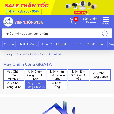
Sản phẩm
0
đã xem
Menu
Camera
Thiết Bị Mạng
Khóa Cửa Thông Minh
Chuông Cửa Màn Hình
Má
Trang chủ
Máy Chấm Công GIGATA
Máy Chấm Công GIGATA
Máy Chấm
Máy Chấm
Máy Nhận
Máy Kiểm
Máy Chấm
Công
Công Ronald
Diện Khuôn
Soát Cửa Ra
Công Zkteco
Hikvision
Jack
Mặt
Vào
Máy Chấm
Máy Chấm
Thẻ Từ Cảm
Công MITA
Công GIGATA
Ứng