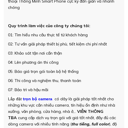
thoại Thông Minh Smart Phone cực kỳ đơn giản và nhanh
chóng
Quy trình làm việc của công ty chúng tôi:
01: Tìm hiểu nhu cầu thực tế từ khách hàng
02: Tư vấn giải pháp thiết bị phù, tiết kiệm chi phí nhất
03: Khảo sát tận nơi cẩn thận
04: Lên phương án thi công
05: Báo giá trọn gói toàn bộ hệ thống
06: Thi công và nghiệm thu, thanh toán
07: Bảo trì và hậu mãi
có dây là giải pháp tốt nhất cho
Lắp đặt
trọn bộ camera
những khu vực cần nhiều camera, tín hiệu ổn định như nhà
xưởng, văn phòng, cửa hàng, nhà ở,..
VIỄN THÔNG
TBA
cung cấp dịch vụ trọn gói với giá tốt nhất, đầy đủ các
dòng camera với nhiều tính năng (
), độ
thu tiếng, full color