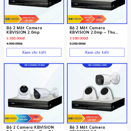
Bộ 2 Mắt Camera
Bộ 2 Mắt Camera
KBVISION 2.0mp
KBVISION 2.0mp – Thu
Tiếng
3.380.000
đ
3.580.000
đ
4.900.000
đ
5.200.000
đ
Xem chi tiết
Xem chi tiết
Bộ 2 Camera KBVISION
Bộ 3 Mắt Camera