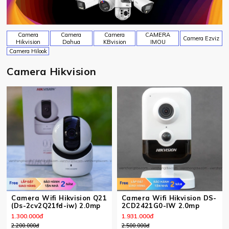
Camera
Camera
Camera
CAMERA
Camera Ezviz
Hikvision
Dahua
KBvision
IMOU
Camera Hilook
Camera Hikvision
Camera Wifi Hikvision Q21
Camera Wifi Hikvision DS-
(Ds-2cv2Q21fd-iw) 2.0mp
2CD2421G0-IW 2.0mp
1.300.000
đ
1.931.000
đ
2.200.000
đ
2.500.000
đ