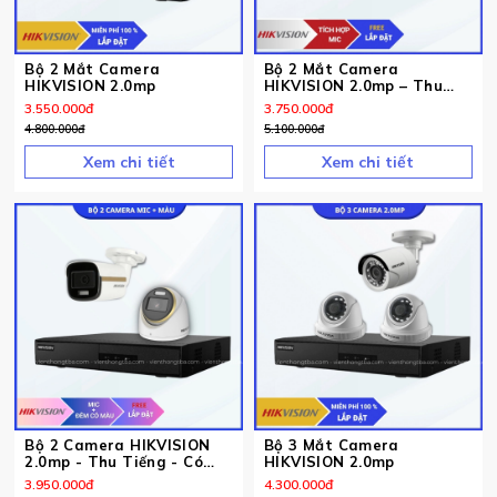
Bộ 2 Mắt Camera
Bộ 2 Mắt Camera
HIKVISION 2.0mp
HIKVISION 2.0mp – Thu
Tiếng
3.550.000
đ
3.750.000
đ
4.800.000
đ
5.100.000
đ
Xem chi tiết
Xem chi tiết
Bộ 2 Camera HIKVISION
Bộ 3 Mắt Camera
2.0mp - Thu Tiếng - Có
HIKVISION 2.0mp
Màu ban đêm
3.950.000
đ
4.300.000
đ