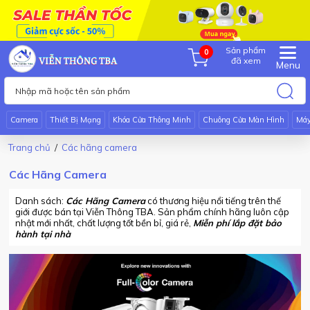
Sản phẩm
0
đã xem
Menu
Camera
Thiết Bị Mạng
Khóa Cửa Thông Minh
Chuông Cửa Màn Hình
Má
Trang chủ
Các hãng camera
Các Hãng Camera
Danh sách:
Các Hãng Camera
có thương hiệu nổi tiếng trên thế
giới được bán tại Viễn Thông TBA. Sản phẩm chính hãng luôn cập
nhật mới nhất, chất lượng tốt bền bỉ, giá rẻ,
Miễn phí lắp đặt bảo
hành tại nhà