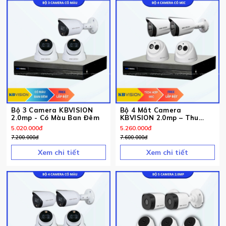
Bộ 3 Camera KBVISION
Bộ 4 Mắt Camera
2.0mp - Có Màu Ban Đêm
KBVISION 2.0mp – Thu
Tiếng
5.020.000
đ
5.260.000
đ
7.200.000
đ
7.600.000
đ
Xem chi tiết
Xem chi tiết