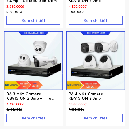
2.0mp - Có Màu Ban Đêm
KBVISION 2.0mp
3.980.000
đ
4.120.000
đ
5.700.000
đ
5.900.000
đ
Xem chi tiết
Xem chi tiết
Bộ 3 Mắt Camera
Bộ 4 Mắt Camera
KBVISION 2.0mp – Thu
KBVISION 2.0mp
Tiếng
4.420.000
đ
4.860.000
đ
6.400.000
đ
7.000.000
đ
Xem chi tiết
Xem chi tiết