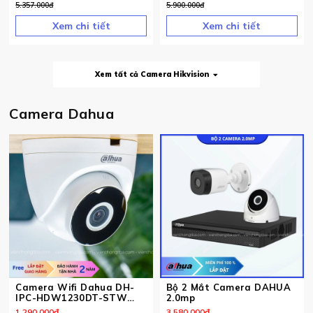
5.357.000
đ
5.900.000
đ
Xem chi tiết
Xem chi tiết
Xem tất cả Camera Hikvision
Camera Dahua
Camera Wifi Dahua DH-
Bộ 2 Mắt Camera DAHUA
IPC-HDW1230DT-STW
2.0mp
1080P
1.290.000
đ
3.580.000
đ