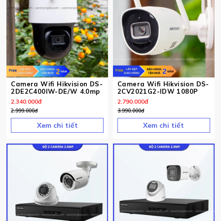
Camera Wifi Hikvision DS-
Camera Wifi Hikvision DS-
2DE2C400IW-DE/W 4.0mp
2CV2021G2-IDW 1080P
2.340.000
đ
2.790.000
đ
2.999.000
đ
3.990.000
đ
Xem chi tiết
Xem chi tiết