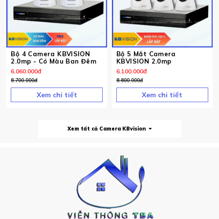
Bộ 4 Camera KBVISION
Bộ 5 Mắt Camera
2.0mp - Có Màu Ban Đêm
KBVISION 2.0mp
6.060.000
đ
6.100.000
đ
8.700.000
đ
8.800.000
đ
Xem chi tiết
Xem chi tiết
Xem tất cả Camera KBvision