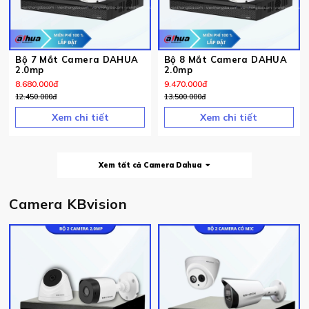
Bộ 7 Mắt Camera DAHUA
Bộ 8 Mắt Camera DAHUA
2.0mp
2.0mp
8.680.000
đ
9.470.000
đ
12.450.000
đ
13.500.000
đ
Xem chi tiết
Xem chi tiết
Xem tất cả Camera Dahua
Camera KBvision