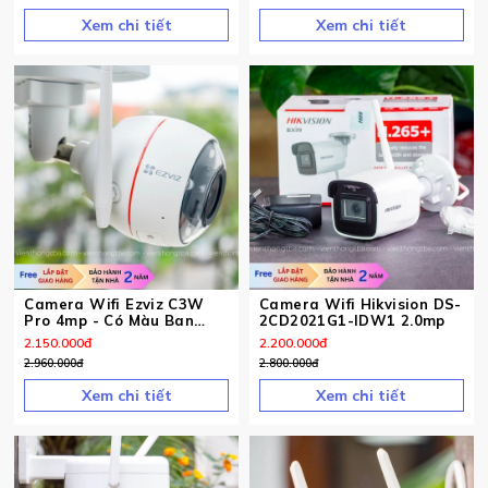
Xem chi tiết
Xem chi tiết
Camera Wifi Ezviz C3W
Camera Wifi Hikvision DS-
Pro 4mp - Có Màu Ban
2CD2021G1-IDW1 2.0mp
Đêm
2.150.000
đ
2.200.000
đ
2.960.000
đ
2.800.000
đ
Xem chi tiết
Xem chi tiết