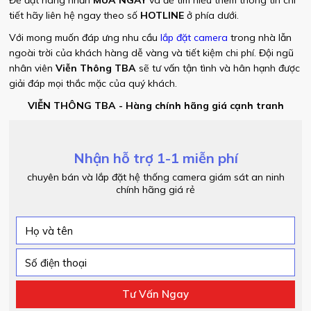
Để đặt hàng nhấn
MUA NGAY
và để tìm hiểu thêm thông tin chi
tiết hãy liên hệ ngay theo số
HOTLINE
ở phía dưới.
Với mong muốn đáp ưng nhu cầu
lắp đặt camera
trong nhà lẫn
ngoài trời của khách hàng dễ vàng và tiết kiệm chi phí. Đội ngũ
nhân viên
Viễn Thông TBA
sẽ tư vấn tận tình và hân hạnh được
giải đáp mọi thắc mặc của quý khách.
VIỄN THÔNG TBA - Hàng chính hãng giá cạnh tranh
Nhận hỗ trợ 1-1 miễn phí
chuyên bán và lắp đặt hệ thống camera giám sát an ninh
chính hãng giá rẻ
Tư Vấn Ngay