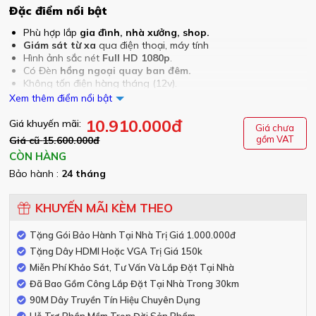
Đặc điểm nổi bật
Phù hợp lắp
gia đình, nhà xưởng, shop.
Giám sát từ xa
qua điện thoại, máy tính
Hình ảnh sắc nét
Full HD 1080p
.
Có Đèn
hồng ngoại quay ban đêm.
Không tốn điện hàng tháng (12v).
Độ bền cao
lên đến 10 năm.
Xem thêm điểm nổi bật
Có hỗ trợ lắp thêm
mic ghi âm
Bảo hành tận nhà
10.910.000
24 tháng
đ
Giá khuyến mãi:
Giá chưa
gồm VAT
Giá cũ
15.600.000
đ
CÒN HÀNG
Bảo hành :
24 tháng
KHUYẾN MÃI KÈM THEO
Tặng Gói Bảo Hành Tại Nhà Trị Giá 1.000.000đ
Tặng Dây HDMI Hoặc VGA Trị Giá 150k
Miễn Phí Khảo Sát, Tư Vấn Và Lắp Đặt Tại Nhà
Đã Bao Gồm Công Lắp Đặt Tại Nhà Trong 30km
90M Dây Truyền Tín Hiệu Chuyên Dụng