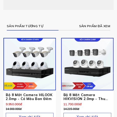
SẢN PHẨM TƯƠNG TỰ
SẢN PHẨM ĐÃ XEM
Bộ 8 Mắt Camera HILOOK
Bộ 8 Mắt Camera
2.0mp - Có Màu Ban Đêm
HIKVISION 2.0mp - Thu
Tiếng
9.950.000
đ
11.700.000
đ
14.000.000
đ
14.215.000
đ
Xem chi tiết
Xem chi tiết