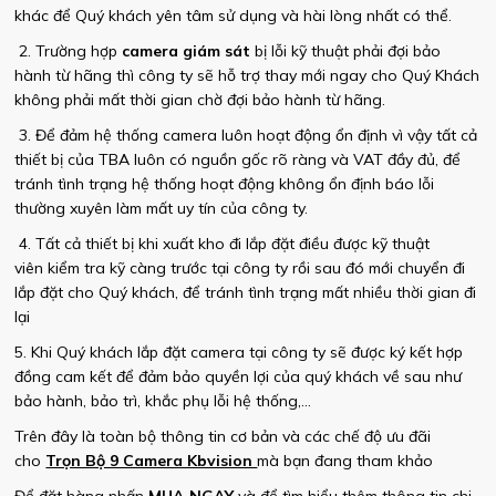
khác để Quý khách yên tâm sử dụng và hài lòng nhất có thể.
2. Trường hợp
camera giám sát
bị lỗi kỹ thuật phải đợi bảo
hành từ hãng thì công ty sẽ hỗ trợ thay mới ngay cho Quý Khách
không phải mất thời gian chờ đợi bảo hành từ hãng.
3. Để đảm hệ thống camera luôn hoạt động ổn định vì vậy tất cả
thiết bị của TBA luôn có nguồn gốc rõ ràng và VAT đầy đủ, để
tránh tình trạng hệ thống hoạt động không ổn định báo lỗi
thường xuyên làm mất uy tín của công ty.
4. Tất cả thiết bị khi xuất kho đi lắp đặt điều được kỹ thuật
viên kiểm tra kỹ càng trước tại công ty rồi sau đó mới chuyển đi
lắp đặt cho Quý khách, để tránh tình trạng mất nhiều thời gian đi
lại
5. Khi Quý khách lắp đặt camera tại công ty sẽ được ký kết hợp
đồng cam kết để đảm bảo quyền lợi của quý khách về sau như
bảo hành, bảo trì, khắc phụ lỗi hệ thống,...
Trên đây là toàn bộ thông tin cơ bản và các chế độ ưu đãi
cho
Trọn Bộ 9 Camera Kbvision
mà bạn đang tham khảo