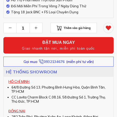
Hỗ Trợ Phần Mềm Trọn Đời Sản Phẩm
Đổi Mới Miễn Phí Trong Vòng 7 Ngày Dùng Thử
Tặng 18 Jack BNC + F5 Loại Chuyên Dụng
Thêm vào giỏ hàng
ĐẶT MUA NGAY
Giao nhanh tận nơi, miễn phí toàn quốc
Gọi mua
0932134676
(miễn phí tư vấn)
HỆ THỐNG SHOWROOM
HỒ CHÍ MINH
64/8 Đường Số 13, Phường Bình Hưng Hòa, Quận Bình Tân,
TP.HCM
CC Lavita Charm Block C.08.16, 58 Đường Số 1, Trường Thọ,
Thủ Đức, TP.HCM
ĐỒNG NAI
282 Trần Phú, Phường Xuân An, Long Khánh, Đồng Nai